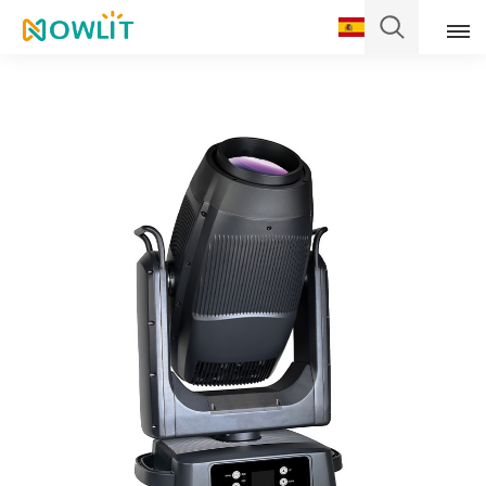
Español
English
Français
Deutsch
Italiano
Pусский
Español
Português