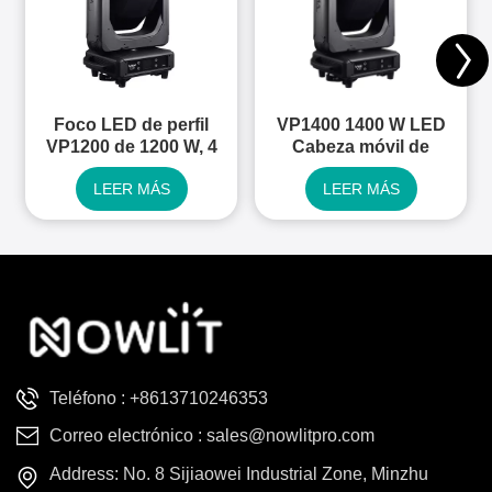
Foco LED de perfil
VP1400 1400 W LED
VP1200 de 1200 W, 4
Cabeza móvil de
en 1.
perfil 4 en 1
LEER MÁS
LEER MÁS
Teléfono :
+8613710246353
Correo electrónico :
sales@nowlitpro.com
Address: No. 8 Sijiaowei Industrial Zone, Minzhu