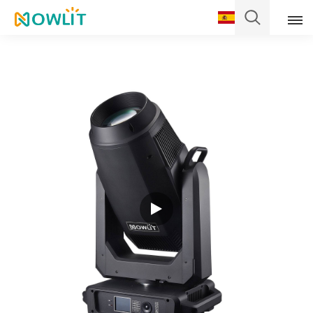
Español
English
Français
Deutsch
Italiano
Pусский
Español
Português