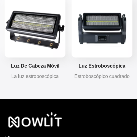
está diseñada para
efectos estroboscópicos
presentaciones en
con control DMX estable.
escenarios y eventos al aire
Opciones RGBWA o
libre, y ofrece una solución
WW+CW, resistencia al
de iluminación de
agua IP65, carcasa de
escenario profesional
aluminio y diseño
compacta y con muchas
conectable para uso en
funciones.
escenarios.
Luz De Cabeza Móvil
Luz Estroboscópica
Estroboscópica LED De
Cuadrada LED
La luz estroboscópica
Estroboscópico cuadrado
400 W Resistente Al Agua
Impermeable De 600 W
cuadrada resistente al agua
de 600 W resistente al agua
IP65 de 400 W ofrece
IP67 con inclinación,
efectos estroboscópicos y
lavado de color y
de lavado suave, con
estroboscópico. DMX512,
rotación del eje Y y
control de sonido y RDM.
protección IP65 para
Alto brillo, colores suaves
proyectos de iluminación
para escenarios al aire
cultural y de escenarios al
libre, festivales y eventos.