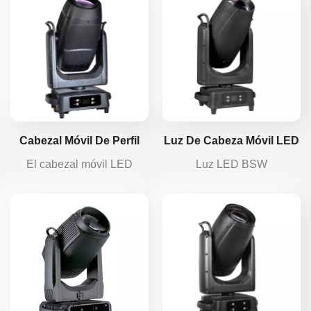
한국의
Türkçe
Tiếng Việt
Cabezal Móvil De Perfil
Luz De Cabeza Móvil LED
LED BSW IP66 De 1000 W
BSW De 600 W Para
El cabezal móvil LED
Luz LED BSW
Exteriores, Resistente Al
BSWF 4 en 1 IP66 de 1000
impermeable para
Agua
W integra haz, lavado, gobo
exteriores IP66 de 600 W,
y perfil. Alto CRI, ideal para
con mezcla CMY, ajuste
eventos al aire libre, ofrece
CTO, disco gobo doble y
confiabilidad en todo clima
prismas dobles para efectos
e iluminación creativa
de colores y patrones
versátil.
vívidos.