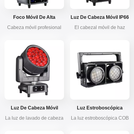
Foco Móvil De Alta
Luz De Cabeza Móvil IP66
Potencia De 420 W Con
De 420 W
Cabeza móvil profesional
El cabezal móvil de haz
Certificación IP66 A
con clasificación IP66.
resistente al agua NOWLIT
Prueba De Agua.
Incluye mezcla de colores
420W ofrece un haz nítido
CMY, CTO, ruedas de doble
de 3,5° y 193 000 lux a 15
color, efecto arcoíris, 17
m. La carcasa IP66
gobos metálicos, 3 prismas,
garantiza un rendimiento
efecto estroboscópico y
confiable para escenarios y
efecto escarchado. Cuerpo
eventos al aire libre.
de aleación de magnesio.
Luz De Cabeza Móvil
Luz Estroboscópica
RGBW De 19 X 40 W,
Cegadora COB IP65 De
La luz de lavado de cabeza
La luz estroboscópica COB
Resistente Al Agua, Con
300 W (2 Unidades)
móvil LED RGBW de 19 ×
Blinder Light IP65 de
Efecto Ojo De Abeja, IP65
40 W a prueba de agua
2×300W ofrece potentes