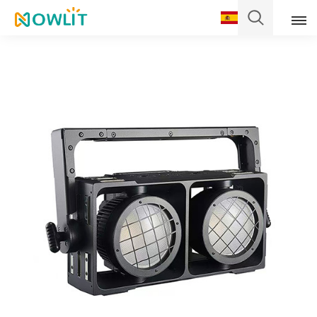
Español
English
Français
Deutsch
Italiano
Pусский
Español
Português