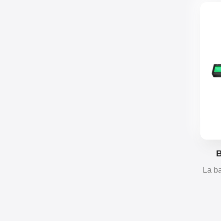
B
Pí
La ba
ofre
fl
es
ce