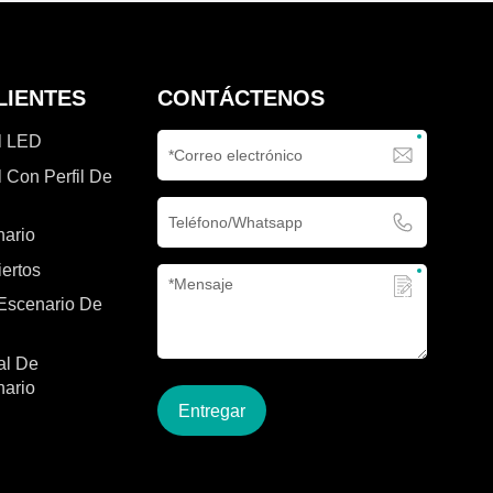
escenarios al
escenarios al aire libre, festivales y
eventos.
LIENTES
CONTÁCTENOS
l LED
 Con Perfil De
nario
ertos
Escenario De
al De
nario
Entregar