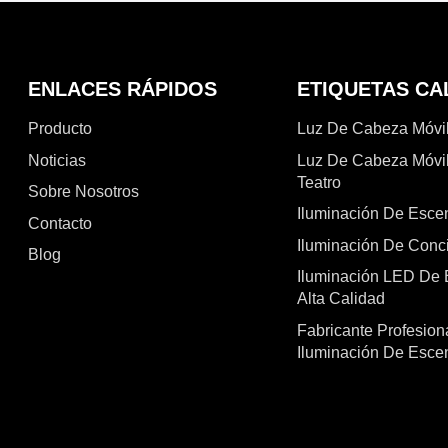
espectáculos al aire libre e
iluminación cultural y de 
instalaciones fijas.
aire libre.
ENLACES RÁPIDOS
ETIQUETAS CA
Producto
Luz De Cabeza Móvi
Noticias
Luz De Cabeza Móvil
Teatro
Sobre Nosotros
Iluminación De Esce
Contacto
Iluminación De Conci
Blog
Iluminación LED De 
Alta Calidad
Fabricante Profesion
Iluminación De Esce