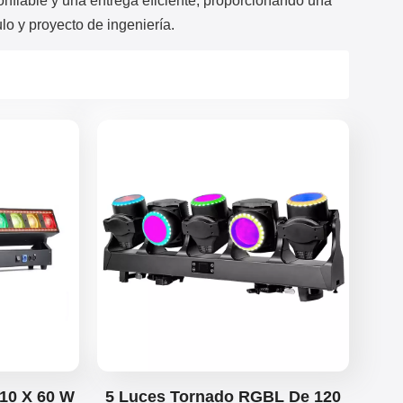
onfiable y una entrega eficiente, proporcionando una
한국의
o y proyecto de ingeniería.
Türkçe
Tiếng Việt
10 X 60 W
5 Luces Tornado RGBL De 120