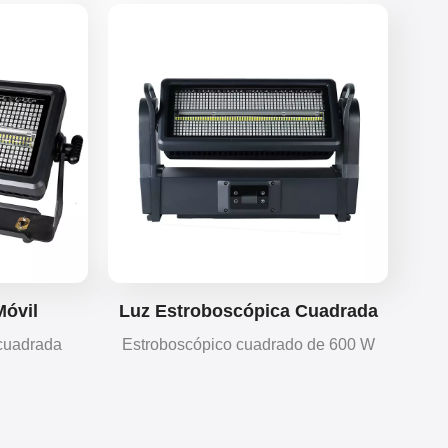
de colores
864 LED y 96 segmentos de píxeles,
a 31°, ideal
que ofrece potentes efectos
 eventos y
estroboscópicos, de persecución y de
lavado de pared suave para
escenarios.
Móvil
Luz Estroboscópica Cuadrada
 De 400 W
LED Impermeable De 600 W
 cuadrada
Estroboscópico cuadrado de 600 W
Agua
5 de 400 W
resistente al agua IP67 con inclinación,
ópicos y de
lavado de color y estroboscópico.
 del eje Y y
DMX512, control de sonido y RDM.
oyectos de
Alto brillo, colores suaves para