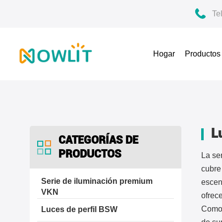
Te
Hogar
Producto
L
CATEGORÍAS DE
PRODUCTOS
La se
cubre
Serie de iluminación premium
escena
VKN
ofrece
Como 
Luces de perfil BSW