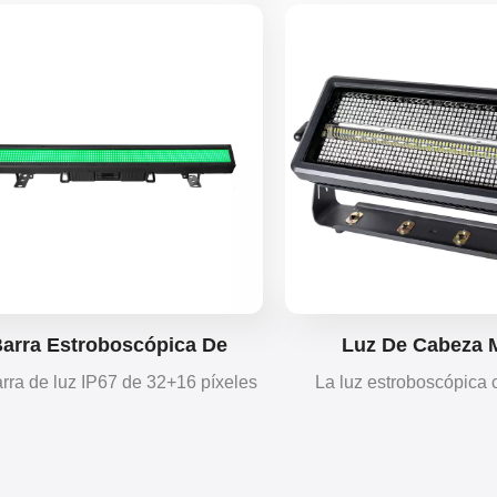
intensos y una mezcla 
suave con un zoom de 2,8 
para escenarios, clubes,
alquileres.
arra Estroboscópica De
Luz De Cabeza 
xeles De 32+16 Segmentos
Estroboscópica LED
rra de luz IP67 de 32+16 píxeles
La luz estroboscópica
IP67
Resistente Al 
ce alto brillo, mezcla de colores
resistente al agua IP6
uida y efectos de persecución,
ofrece efectos estrobosc
troboscópicos y difusión. Con
lavado suave, con rotación
rtificación IP67, es ideal para
protección IP65 para pr