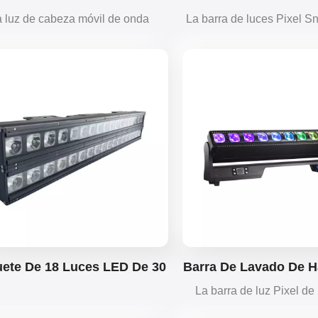
Onda Gigante De 60 W
Con Luz De Lavado 
 luz de cabeza móvil de onda
La barra de luces Pixel S
nte de 12 piezas × 60 W combina
60 W ofrece haces potent
, lavado y movimiento en cada
intensos. Las tiras de L
za, brindando efectos potentes y
una mezcla de colores su
micos para escenarios, lugares y
fuerte impacto visual para
eventos.
eventos y clube
ete De 18 Luces LED De 30
Barra De Lavado De H
Resistentes Al Agua Para
40 W Con Barr
La barra de luz Pixel de
Iluminación De Paredes.
Lavado/estroboscó
ofrece potentes haces RG
Zoom