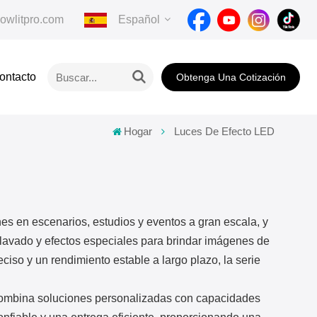
owlitpro.com
Español
ontacto
Obtenga Una Cotización
English
Français
Hogar
Luces De Efecto LED
Deutsch
Italiano
s en escenarios, estudios y eventos a gran escala, y
Pусский
lavado y efectos especiales para brindar imágenes de
Español
reciso y un rendimiento estable a largo plazo, la serie
Português
combina soluciones personalizadas con capacidades