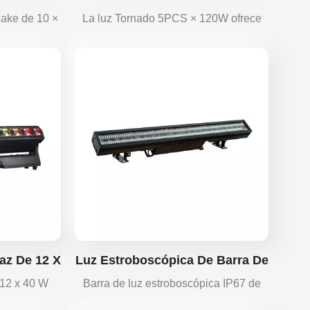
Con Zoom
W
nake de 10 ×
La luz Tornado 5PCS × 120W ofrece
es y efectos
13 000 lúmenes con cinco cabezales
ED RGBW con
móviles independientes, lo que ofrece
ave crean un
efectos dinámicos de múltiples ángulos
 escenarios,
para escenarios, lugares y eventos.
s.
az De 12 X
Luz Estroboscópica De Barra De
a De
Píxeles De 48+48 Segmentos A
 12 x 40 W
Barra de luz estroboscópica IP67 de
pica Con
Prueba De Agua
BW, efectos
48+48 píxeles con protección IP67,