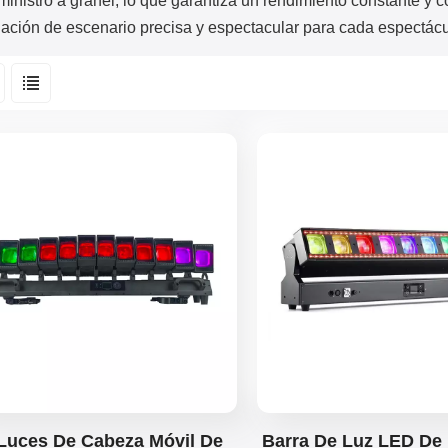
ministro a granel, lo que garantiza un rendimiento constante y c
nación de escenario precisa y espectacular para cada espectácul
Luces De Cabeza Móvil De
Barra De Luz LED De 