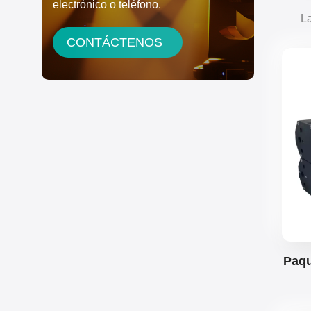
electrónico o teléfono.
La
giga
CONTÁCTENOS
haz
cabe
diná
Paqu
W 