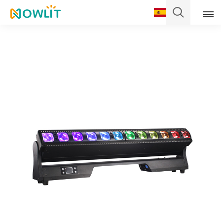
Español
English
Français
Deutsch
Italiano
Pусский
Español
Português