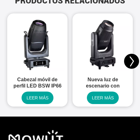
PRODUCTOS RELACIONADOS
Cabezal móvil de
Nueva luz de
perfil LED BSW IP66
escenario con
de 1000 W
cabezal móvil LED
LEER MÁS
LEER MÁS
BSW 3 en 1 de 600
W con CMYK