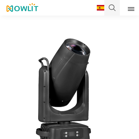
Español
English
Français
Deutsch
Italiano
Pусский
Español
Português