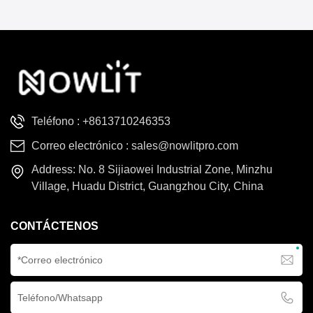
una lente de salida de luz
한국의
de 160 mm de diámetro,
que ofrece un ángulo de
Türkçe
haz ultraestrecho de 2,5°
para un punto de luz
Tiếng Việt
concentrado y nítido. Pesa
solo 13,5 kg.
Teléfono :
+8613710246353
Correo electrónico :
sales@nowlitpro.com
Address: No. 8 Sijiaowei Industrial Zone, Minzhu
Village, Huadu District, Guangzhou City, China
CONTÁCTENOS