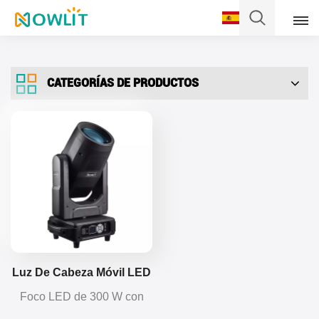
Español
CATEGORÍAS DE PRODUCTOS
English
Français
Deutsch
Italiano
Pусский
Español
Luz De Cabeza Móvil LED
De 300 W Con Tira RGBW
Foco LED de 300 W con
Português
tira RGBW, equipado con