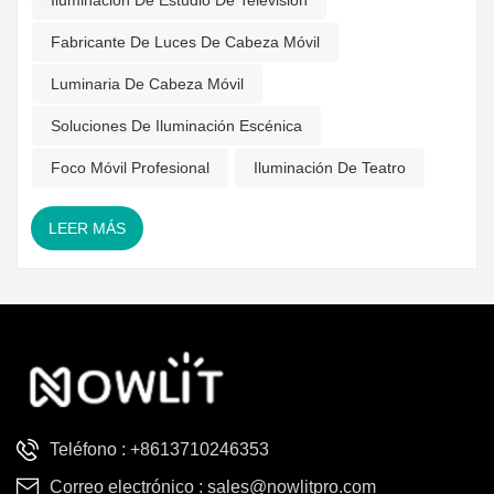
Iluminación De Estudio De Televisión
profesionales de todo el mundo participando en debates
sobre aplicaciones, innovación y tendencias futuras en
Fabricante De Luces De Cabeza Móvil
equipos de iluminación escénica, lo que reforzó aún más la
presencia global de la marca.Lanzamiento del modelo
Luminaria De Cabeza Móvil
insignia VKN VP1200: Serie de focos móviles de alta
Soluciones De Iluminación Escénica
gamaFábrica de focos móviles LED de perfil VP1200 de 1000
WVK...
Foco Móvil Profesional
Iluminación De Teatro
LEER MÁS
Teléfono :
+8613710246353
Correo electrónico :
sales@nowlitpro.com