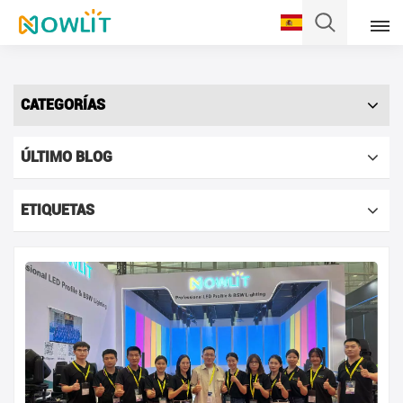
Español
CATEGORÍAS
English
ÚLTIMO BLOG
Français
Deutsch
ETIQUETAS
Italiano
Pусский
Español
Português