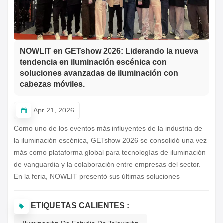
한국의
Türkçe
NOWLIT en GETshow 2026: Liderando la nueva
Tiếng Việt
tendencia en iluminación escénica con
soluciones avanzadas de iluminación con
cabezas móviles.
Apr 21, 2026
Como uno de los eventos más influyentes de la industria de
la iluminación escénica, GETshow 2026 se consolidó una vez
más como plataforma global para tecnologías de iluminación
de vanguardia y la colaboración entre empresas del sector.
En la feria, NOWLIT presentó sus últimas soluciones
profesionales de cabezas móviles, captando la atención de
expertos, distribuidores y socios internacionales.Durante todo
ETIQUETAS CALIENTES :
el evento, el stand de NOWLIT se mantuvo muy activo, con