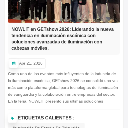
한국의
Türkçe
NOWLIT en GETshow 2026: Liderando la nueva
Tiếng Việt
tendencia en iluminación escénica con
soluciones avanzadas de iluminación con
cabezas móviles.
Apr 21, 2026
Como uno de los eventos más influyentes de la industria de
la iluminación escénica, GETshow 2026 se consolidó una vez
más como plataforma global para tecnologías de iluminación
de vanguardia y la colaboración entre empresas del sector.
En la feria, NOWLIT presentó sus últimas soluciones
profesionales de cabezas móviles, captando la atención de
expertos, distribuidores y socios internacionales.Durante todo
ETIQUETAS CALIENTES :
el evento, el stand de NOWLIT se mantuvo muy activo, con