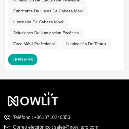
Iluminación De Estudio De Televisión
profesionales de todo el mundo participando en debates
sobre aplicaciones, innovación y tendencias futuras en
Fabricante De Luces De Cabeza Móvil
equipos de iluminación escénica, lo que reforzó aún más la
presencia global de la marca.Lanzamiento del modelo
Luminaria De Cabeza Móvil
insignia VKN VP1200: Serie de focos móviles de alta
Soluciones De Iluminación Escénica
gamaFábrica de focos móviles LED de perfil VP1200 de 1000
WVK...
Foco Móvil Profesional
Iluminación De Teatro
LEER MÁS
Teléfono :
+8613710246353
Correo electrónico :
sales@nowlitpro.com