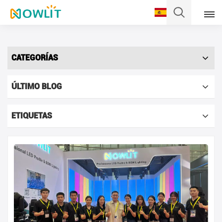
Español
CATEGORÍAS
English
ÚLTIMO BLOG
Français
Deutsch
ETIQUETAS
Italiano
Pусский
Español
Português