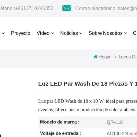
léfono :
+8613710246353
Correo electrónico :
sales@n
s
Proyecto
Video
Noticias
Sobre Nosotros
C
Hogar
Luces D
Luz LED Par Wash De 18 Piezas Y 
Luz par LED Wash de 18 x 10 W, ideal para present
eventos, ofrece una reproducción de color ambienta
Modelo de marca :
QR-L18
Voltaje de entrada :
AC100-240V,50