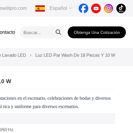
owlitpro.com
Español
ontacto
Obtenga Una Cotización
English
Français
e Lavado LED
Luz LED Par Wash De 18 Piezas Y 10 W
Deutsch
Italiano
10 W
Pусский
aciones en el escenario, celebraciones de bodas y diversos
l rica y uniforme para diversos escenarios.
Español
Português
/60 Hz