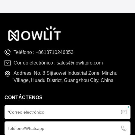
emite un haz de 3,8° a 8000
한국의
K, cuenta con una rueda de
14 colores, 17 gobos,
Türkçe
prismas avanzados y un
difusor lineal para lograr
Tiếng Việt
efectos aéreos por capas.
Teléfono :
+8613710246353
Correo electrónico :
sales@nowlitpro.com
Address: No. 8 Sijiaowei Industrial Zone, Minzhu
Village, Huadu District, Guangzhou City, China
CONTÁCTENOS