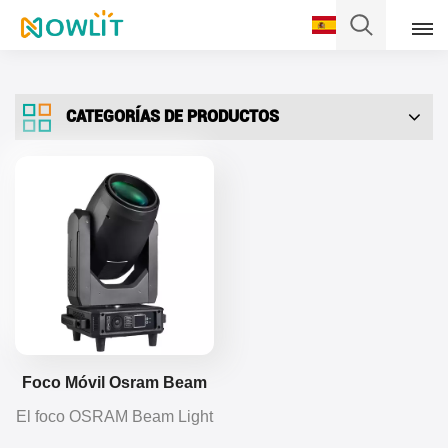
Español
CATEGORÍAS DE PRODUCTOS
English
Français
Deutsch
Italiano
Pусский
Español
Foco Móvil Osram Beam
De 380 W
El foco OSRAM Beam Light
Português
de 380 W con OSRAM 371